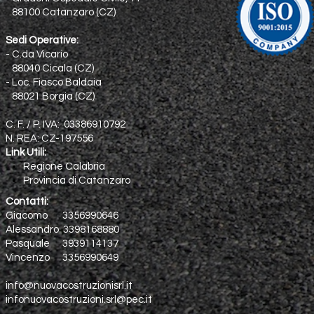
88100 Catanzaro (CZ)
Sedi Operative:
- C.da Vicario
88040 Cicala (CZ)
- Loc. Fiasco Baldaia
88021 Borgia (CZ)
C. F. / P. IVA: 03386910792
N. REA: CZ-197556
Link Utili:
Regione Calabria
Provincia di Catanzaro
Contatti:
Giacomo 3356990646
Alessandro 3398168880
Pasquale 3939114137
Vincenzo 3356990649
info@nuovacostruzionisrl.it
infonuovacostruzioni.srl@pec.it