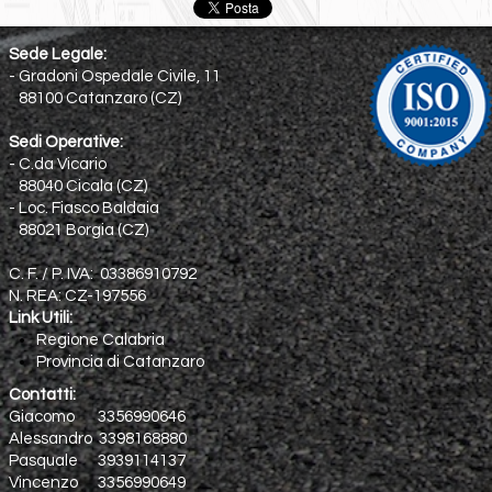
Sede Legale:
- Gradoni Ospedale Civile, 11
88100 Catanzaro (CZ)
Sedi Operative:
- C.da Vicario
88040 Cicala (CZ)
- Loc. Fiasco Baldaia
88021 Borgia (CZ)
C. F. / P. IVA: 03386910792
N. REA: CZ-197556
Link Utili:
Regione Calabria
Provincia di Catanzaro
Contatti:
Giacomo 3356990646
Alessandro 3398168880
Pasquale 3939114137
Vincenzo 3356990649